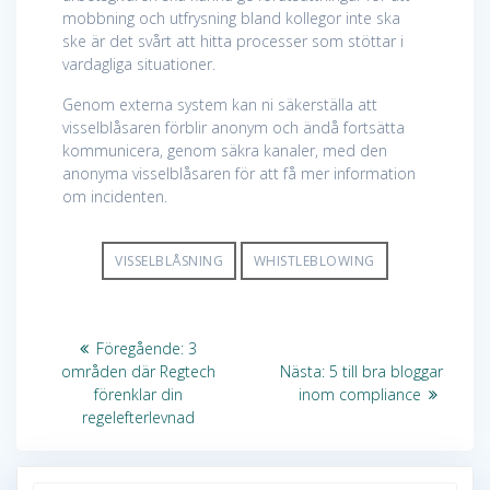
mobbning och utfrysning bland kollegor inte ska
ske är det svårt att hitta processer som stöttar i
vardagliga situationer.
Genom externa system kan ni säkerställa att
visselblåsaren förblir anonym och ändå fortsätta
kommunicera, genom säkra kanaler, med den
anonyma visselblåsaren för att få mer information
om incidenten.
VISSELBLÅSNING
WHISTLEBLOWING
Inläggsnavigering
Föregående
Föregående:
3
inlägg:
Nästa
områden där Regtech
Nästa:
5 till bra bloggar
inlägg:
förenklar din
inom compliance
regelefterlevnad