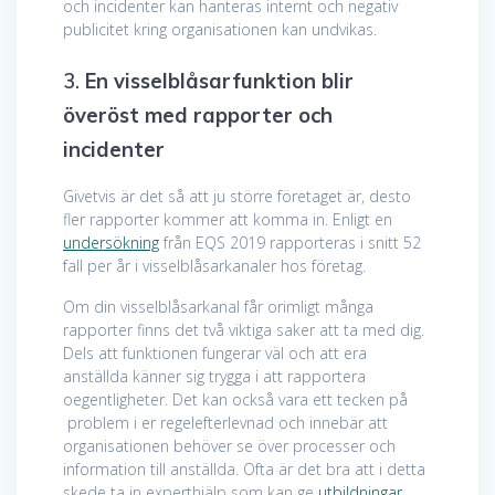
och incidenter kan hanteras internt och negativ
publicitet kring organisationen kan undvikas.
3.
En visselblåsarfunktion blir
överöst med rapporter och
incidenter
Givetvis är det så att ju större företaget är, desto
fler rapporter kommer att komma in. Enligt en
undersökning
från EQS 2019 rapporteras i snitt 52
fall per år i visselblåsarkanaler hos företag.
Om din visselblåsarkanal får orimligt många
rapporter finns det två viktiga saker att ta med dig.
Dels att funktionen fungerar väl och att era
anställda känner sig trygga i att rapportera
oegentligheter. Det kan också vara ett tecken på
problem i er regelefterlevnad och innebär att
organisationen behöver se över processer och
information till anställda. Ofta är det bra att i detta
skede ta in experthjälp som kan ge
utbildningar