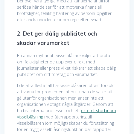
behöver vara tydliga med att kanalerna är till för
seriösa händelser för att motverka finansiell
brottslighet, felaktig hantering av personuppgifter
eller andra incidenter inom regelefterlevnad.
2.
Det ger dålig publicitet och
skadar varumärket
En annan myt är att visselblåsare väljer att prata
om felaktigheter de upplever direkt med
journalister eller press vilket riskerar att skapa dålig
publicitet om ditt företag och varumärket.
I de allra flesta fall har visselblåsaren oftast försökt
att varna för problemen internt innan de väljer att
gå utanför organisationen men anser inte att
organisationen vidtagit några åtgärder. Genom att
ha bra interna processer och ett
externt stöd inom
visselblåsning
med återrapportering till
visselblåsaren (om möjligt) skapar du förutsättning
för en trygg visselblåsningsfunktion där rapporter