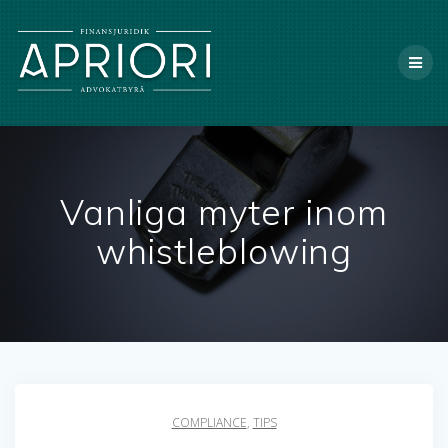
X
Vanliga myter inom
whistleblowing
COMPLIANCE
,
TIPS