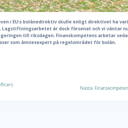
n i EU:s bolånedirektiv skulle enligt direktivet ha var
6. Lagstiftningsarbetet är dock försenat och vi väntar n
regeringen till riksdagen. Finanskompetens arbetar sed
esser som ämnesexpert på regelområdet för bolån.
fficers
Nästa
Nästa:
Finanskompete
inlägg: