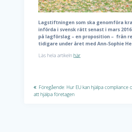
Lagstiftningen som ska genomföra krave
införda i svensk rätt senast i mars 201
på lagförslag – en proposition – från 
tidigare under året med Ann-Sophie H
Läs hela artikeln
här
.
Inläggsnavigering
Föregående
Föregående:
Hur EU kan hjälpa compliance o
inlägg:
att hjälpa företagen