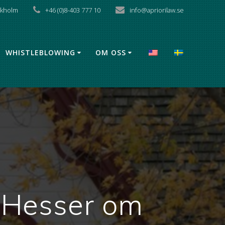
X
ckholm
+46 (0)8-403 777 10
info@apriorilaw.se
WHISTLEBLOWING
OM OSS
e Hesser om