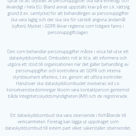
syftar till att skyddet av personuppgifter ska vara enhetligt och
likvärdigt i hela EU. Bland annat uppställs krav på en s.k. rättslig
grund (t.ex. samtycke) för att behandlingen av personuppgifter
ska vara laglig och det ska ske för särskilt angivna ändamål
(syften). Mycket i GDPR liknar reglerna som tidigare fanns i
personuppgiftslagen.
Den som behandlar personuppgifter måste i vissa fall utse ett
dataskyddsombud. Ombudets roll är bl.a. att informera och
utgöra ett stöd till organisationen när det gäller behandling av
personuppgifter och kontrollera att GDPR och interna
styrdokument efterlevs, t.ex. genom att utföra kontroller.
Härutöver ska dataskyddsombudet involveras vid s.k.
konsekvensbedömningar liksom vara kontaktperson gentemot
både Integritetsskyddsmyndigheten (IMY) och de registrerade.
Ett dataskyddsombud ska vara oberoende i förhållande till
verksamheten. Företag kan lägga ut uppdraget som
dataskyddsombud till extern part vilket säkerställer oberoendet.