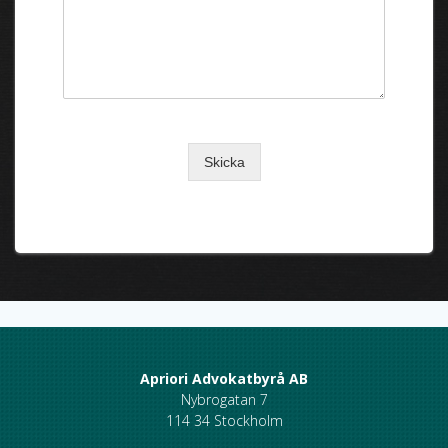
0 av maximalt 150 ord.
Skicka
Apriori Advokatbyrå AB
Nybrogatan 7
114 34 Stockholm