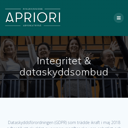
X
Integritet &
dataskyddsombud
Dataskyddsförordningen (GDPR) som trädde ikraft i maj 2018