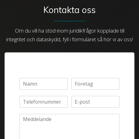
Kontakta oss
Om du vill ha stöd inom juridikfrågor kopplade till
integritet och dataskydd, fyll i formuläret så hör vi av oss!