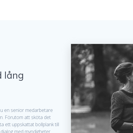
 lång
 du en senior medarbetare
n. Förutom att sköta det
 ett uppskattat bollplank till
 i dialog med myndigheter.