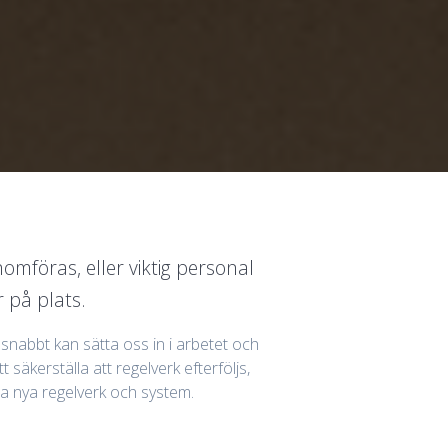
omföras, eller viktig personal
r på plats.
snabbt kan sätta oss in i arbetet och
 säkerställa att regelverk efterföljs,
a nya regelverk och system.