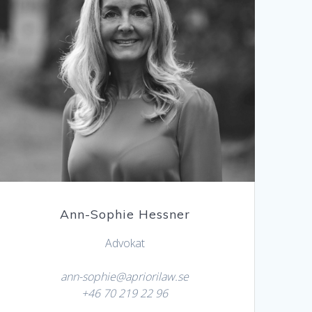
Ann-Sophie Hessner
Advokat
ann-sophie@apriorilaw.se
+46 70 219 22 96