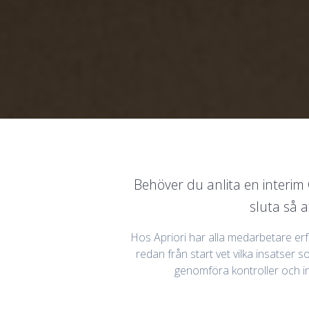
Behöver du anlita en interim 
sluta så a
Hos Apriori har alla medarbetare erf
redan från start vet vilka insatser s
genomföra kontroller och i