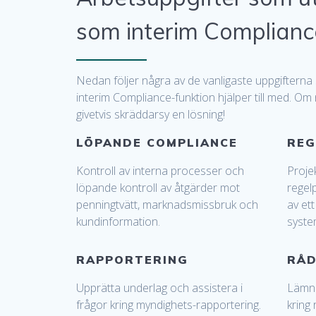
som interim Complianc
Nedan följer några av de vanligaste uppgifterna
interim Compliance-funktion hjälper till med. Om
givetvis skräddarsy en lösning!
LÖPANDE COMPLIANCE
REG
Kontroll av interna processer och
Proje
löpande kontroll av åtgärder mot
regel
penningtvätt, marknadsmissbruk och
av ett
kundinformation.
syste
RAPPORTERING
RÅD
Upprätta underlag och assistera i
Lämna
frågor kring myndighets-rapportering.
kring