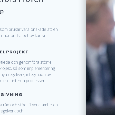
e
 som brukar vara önskade att en
 ni har andra behov kan vi
ELPROJEKT
ktleda och genomföra större
projekt, så som implementering
 nya regelverk, integration av
m eller interna processer.
GIVNING
 råd och stöd till verksamheten
 regelverk och