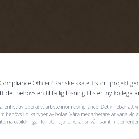
Compliance Officer? Kanske ska ett stort projekt gen
tt det behövs en tillfällig lösning tills en ny kollega ä
arenhet av operativt arbete inom compliance. Det innebär att vi 
om behövs i olika typer av bolag. Våra medarbetare är vana vid att
nterna utbildningar för att höja kunskapsnivån samt implementer