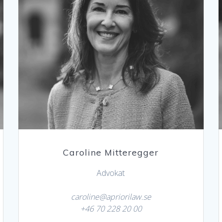
Caroline Mitteregger
Advokat
caroline@apriorilaw.se
+46 70 228 20 00