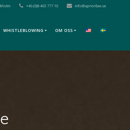
X
ckholm
+46 (0)8-403 777 10
info@apriorilaw.se
WHISTLEBLOWING
OM OSS
ce