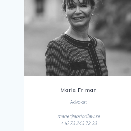
Marie Friman
Advokat
marie@apriorilaw.se
+46 73 243 72 23