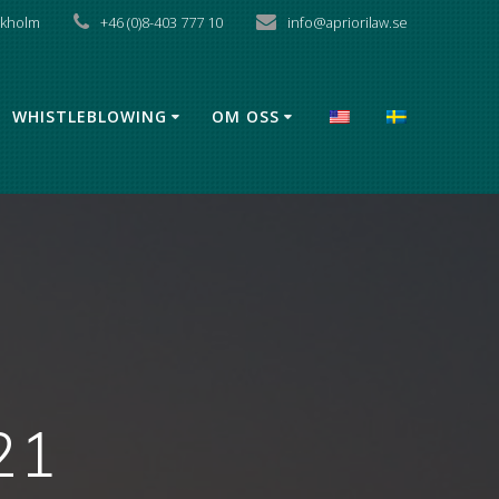
X
ckholm
+46 (0)8-403 777 10
info@apriorilaw.se
WHISTLEBLOWING
OM OSS
21