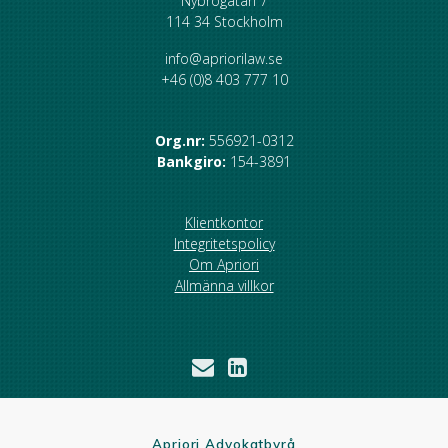
Nybrogatan 7
114 34 Stockholm
info@apriorilaw.se
+46 (0)8 403 777 10
Org.nr:
556921-0312
Bankgiro:
154-3891
Klientkontor
Integritetspolicy
Om Apriori
Allmänna villkor
Apriori Advokatbyrå