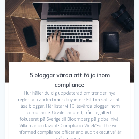
5 bloggar värda att följa inom
compliance
Hur håller du dig uppdaterad om trender, nya
regler och andra branschnyheter? Ett bra sätt är att
läsa bloggar. Här listar vi 10 läsvärda bloggar inom
compliance. Urvalet är brett, från Legaltech
fokuserat på Sverige till Bloomberg på global nivå.
Vilken är din favorit? ComplianceWeek“For the well
informed compliance officer and audit executive” är
målgruppen…